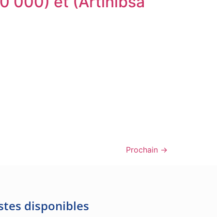
0 000) et (Artinibsa
Prochain
→
stes disponibles