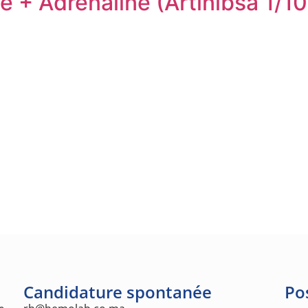
e + Adrénaline (Artinibsa 1/10
Candidature spontanée
Po