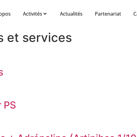
ropos
Activités
Actualités
Partenariat
C
s et services
s
r PS