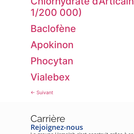
Chlorhydrate d’Articain
1/200 000)
Baclofène
Apokinon
Phocytan
Vialebex
←
Suivant
Carrière
Rejoignez-nous