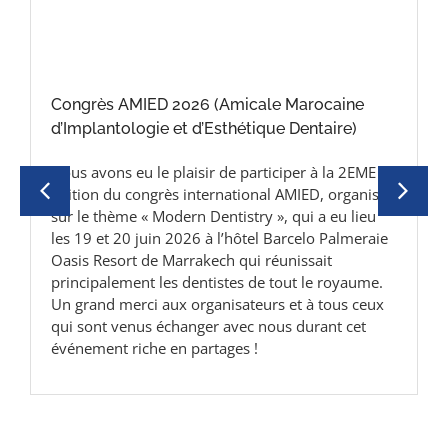
1994
1
AMIED 2026 (Amicale Marocaine
Congrès AMAR
ologie et d’Esthétique Dentaire)
Médecins Anes
Nord)
 eu le plaisir de participer à la 2EME
Nous avons eu le
u congrès international AMIED, organisée
scientifique de
me « Modern Dentistry », qui a eu lieu
Actualités et in
20 juin 2026 à l’hôtel Barcelo Palmeraie
Réanimation », q
ort de Marrakech qui réunissait
à l’hôtel Royal 
ment les dentistes de tout le royaume.
principalement 
merci aux organisateurs et à tous ceux
tout le royaume
venus échanger avec nous durant cet
organisateurs e
 riche en partages !
échanger avec 
en partages !