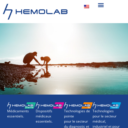
Médicaments
Dispositifs
Technologies de
Technologies
essentiels.
médicaux
pointe
pour le secteur
essentiels.
pour le secteur
médical,
du diagnostic et
industriel et pour