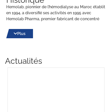
Hemolab, pionnier de l’hémodialyse au Maroc établit
en 1994, a diversifié ses activités en 1995 avec
Hemolab Pharma, premier fabricant de concentré
d’hémodialyse. L’acquisition de SPMCP en 2000 a
renforcé sa position dans le segment des dispositifs
Plus
médicaux. Depuis, le groupe s’est élargi, couvrant
l’anesthésie réanimation, l’oncologie, les
biomédicaments, et divers secteurs dont le
diagnostic et l’eau.
Actualités
Fondation de Hemolab, leader en
hémodialyse.