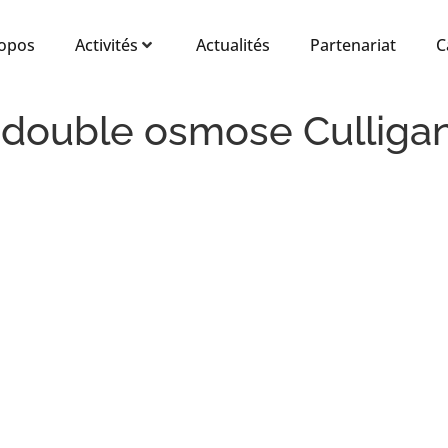
ropos
Activités
Actualités
Partenariat
C
 double osmose Culliga